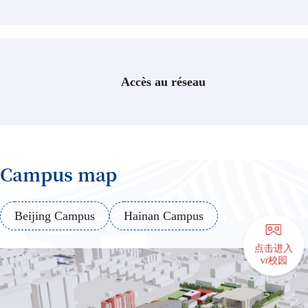
Universitaires
Facultés et écoles
Disciplines clés
Programmes de base
Accès au réseau
Des chercheurs exceptionnels
Recherche
Comité Académique
Instituts et centres
Journaux
Campus map
Les médias mondiaux et la Chine
Style CUC
La vie au campus
Beijing Campus
Hainan Campus
Arts et culture
点击进入
Athlétisme et fitness
vr校园
Logement et restauration
Santé et bien-être