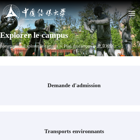
Université
Explorer le campus
Présentation de CUC
homepage
>
Explorer le campus
>
Plan du campus
>
北京校区
La charte de la CUC
Les dirigeants actuels
Notre histoire
Plan du campus
Demande d'admission
Admissions
Étudier à la CUC
Programme d'études
Programme non diplômant
Bourse
Postuler en ligne
Transports environnants
Les actualités