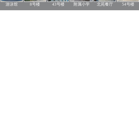
游泳馆
8号楼
43号楼
附属小学
北苑餐厅
54号楼
Voir Toutes
Musée des Médias
Le Musée des Médias de l'Université de Communication de Chine
est un musée complet intégrant l'histoire, la technologie et l'art des
médias. Le musée possède une riche collection d'objets médiatiques
et de matériaux historiques précieux, montrant l'évolution et
l'innovation de la technologie médiatique.