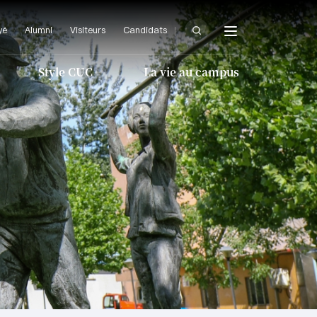
Être essayé
Alumni
Visiteurs
Candidats
ampus User
yé
Alumni
Visiteurs
Candidats
Style CUC
La vie au campus
e
Style CUC
La vie au campus
ue
Arts et culture
ue
mes de base
étisme et fitness
Instituts et centres
Logement et restauration
Journaux
es
Athlétisme et fitness
ux et la Chine
tyle étudiant
Logement et
restauration
aux
Santé et bien-être
Style étudiant