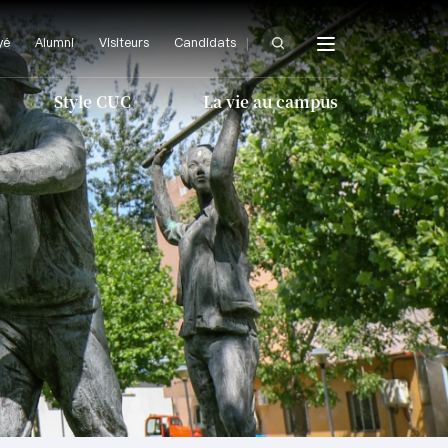
Être essayé
Alumni
Visiteurs
Candidats
ampus User
yé
Alumni
Visiteurs
Candidats
Style CUC
La vie au campus
e
Style CUC
La vie au campus
ue
Arts et culture
ue
mes de base
étisme et fitness
Instituts et centres
Logement et restauration
Journaux
es
Athlétisme et fitness
ux et la Chine
tyle étudiant
Logement et
restauration
aux
Santé et bien-être
Style étudiant