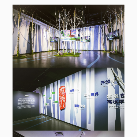
Universitaires
Facultés et écoles
Disciplines clés
Programmes de base
Des chercheurs exceptionnels
Recherche
Comité Académique
Instituts et centres
Journaux
Les médias mondiaux et la Chine
Style CUC
La vie au campus
Arts et culture
Athlétisme et fitness
Logement et restauration
Santé et bien-être