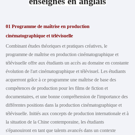
enseignés en anglais
Universitaires
Facultés et écoles
Disciplines clés
01
Programme de maîtrise en production
Programmes de base
cinématographique et télévisuelle
Des chercheurs exceptionnels
Recherche
Combinant études théoriques et pratiques créatives, le
programme de maîtrise en production cinématographique et
Comité Académique
télévisuelle offre aux étudiants un accès au domaine en constante
Instituts et centres
évolution de l'art cinématographique et télévisuel. Les étudiants
Journaux
acquerront grâce à ce programme une maîtrise de base des
Les médias mondiaux et la Chine
Style CUC
compétences de production pour les films de fiction et
La vie au campus
documentaires, et une bonne compréhension de l'importance des
Arts et culture
différentes positions dans la production cinématographique et
Athlétisme et fitness
télévisuelle. Initiés aux concepts de production internationale et à
Logement et restauration
la situation de la Chine contemporaine, les étudiants
Santé et bien-être
s'épanouiront en tant que talents avancés dans un contexte