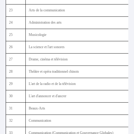
23
Arts de la communication
24
Administration des arts
25
Musicologie
26
La science et l'art sonores
27
Drame, cinéma et télévision
28
Théâtre et opéra traditionnel chinois
29
L'art de la radio et de la télévision
30
L'art d'annoncer et d'ancrer
31
Beaux-Arts
32
Communication
33
Communication (Communication et Gouvernance Globales)