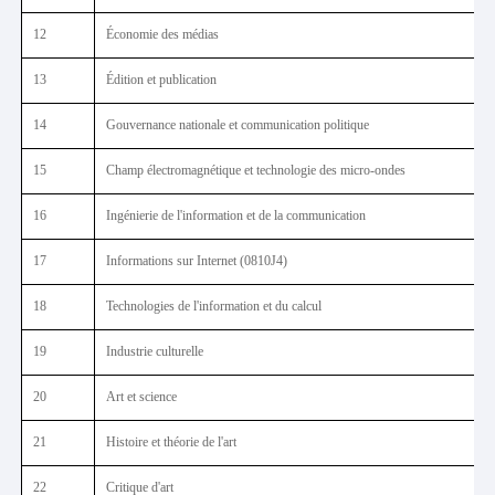
Style étudiant
12
Économie des médias
13
Édition et publication
14
Gouvernance nationale et communication politique
15
Champ électromagnétique et technologie des micro-ondes
16
Ingénierie de l'information et de la communication
17
Informations sur Internet (0810J4)
18
Technologies de l'information et du calcul
19
Industrie culturelle
20
Art et science
21
Histoire et théorie de l'art
22
Critique d'art