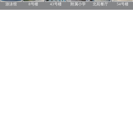
游泳馆
8号楼
43号楼
附属小学
北苑餐厅
54号楼
Voir Toutes
Musée des Médias
Le Musée des Médias de l'Université de Communication de Chine
est un musée complet intégrant l'histoire, la technologie et l'art des
médias. Le musée possède une riche collection d'objets médiatiques
et de matériaux historiques précieux, montrant l'évolution et
l'innovation de la technologie médiatique.