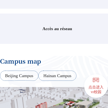
Universitaires
Facultés et écoles
Disciplines clés
Programmes de base
Accès au réseau
Des chercheurs exceptionnels
Recherche
Comité Académique
Instituts et centres
Journaux
Campus map
Les médias mondiaux et la Chine
Style CUC
La vie au campus
Beijing Campus
Hainan Campus
Arts et culture
点击进入
Athlétisme et fitness
vr校园
Logement et restauration
Santé et bien-être