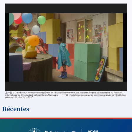
上一篇：
David : court-métrage des diplômés de l'École d'animation et des arts numériques sélectionnées au Festival
international du film étudiant Sehsüchte en Allemagne
下一篇：
Catalogue des œuvres commémoratives de l’Institut de
peinture chinoise de la CUC​
Récentes
2026-07-11