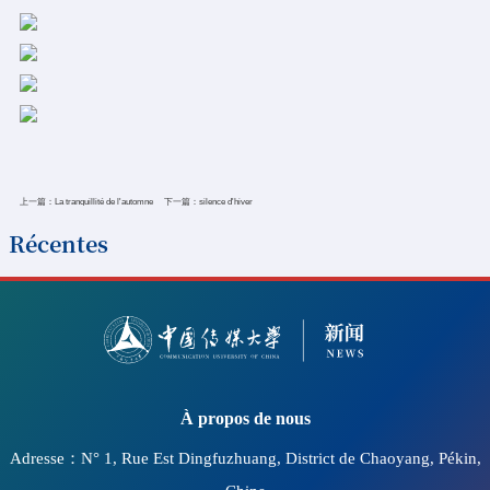
上一篇：
La tranquillité de l'automne
下一篇：
silence d'hiver
Récentes
2026-07-11
L’Université de Communication de Chine organise au
siège de l’UNESCO un colloque sur l’accessibilité de
l’information et de la communication ainsi que sur la
protection des droits culturels, accompagné d’une
À propos de nous
projection spéciale du programme « Cinéma
Adresse：N° 1, Rue Est Dingfuzhuang, District de Chaoyang, Pékin,